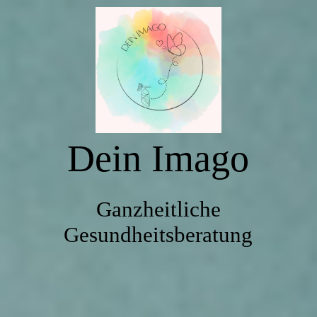
Startseite
Über mich
Dein Imago
Wie arbeite ich? / Mein Angebot
Impressum / AGB/ Datenschutz
Ganzheitliche
Gesundheitsberatung
Kontakt